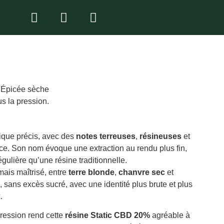
, Épicée sèche
us la pression.
tique précis, avec des
notes terreuses
,
résineuses
et
ce. Son nom évoque une extraction au rendu plus fin,
égulière qu’une résine traditionnelle.
ais maîtrisé, entre
terre blonde
,
chanvre sec
et
, sans excès sucré, avec une identité plus brute et plus
.
pression rend cette
résine Static CBD 20%
agréable à