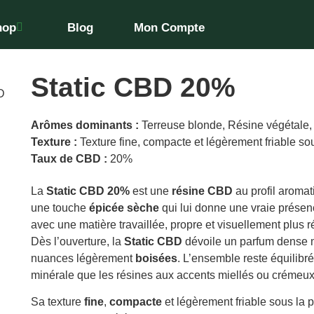
hop
Blog
Mon Compte
Static CBD 20%
D
Arômes dominants :
Terreuse blonde, Résine végétale
Texture :
Texture fine, compacte et légèrement friable so
Taux de CBD :
20%
La
Static CBD 20%
est une
résine CBD
au profil aroma
une touche
épicée sèche
qui lui donne une vraie présen
avec une matière travaillée, propre et visuellement plus r
Dès l’ouverture, la
Static CBD
dévoile un parfum dense m
nuances légèrement
boisées
. L’ensemble reste équilibré
minérale que les résines aux accents miellés ou crémeux
Sa texture
fine
,
compacte
et légèrement friable sous la 