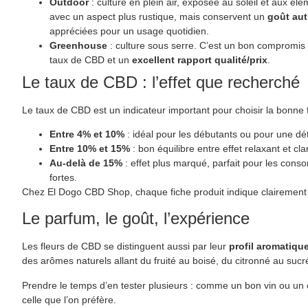
Outdoor
: culture en plein air, exposée au soleil et aux él
avec un aspect plus rustique, mais conservent un
goût au
appréciées pour un usage quotidien.
Greenhouse
: culture sous serre. C’est un bon compromis 
taux de CBD et un
excellent rapport qualité/prix
.
Le taux de CBD : l’effet que recherché
Le taux de CBD est un indicateur important pour choisir la bonne f
Entre 4% et 10%
: idéal pour les débutants ou pour une dé
Entre 10% et 15%
: bon équilibre entre effet relaxant et cl
Au-delà de 15%
: effet plus marqué, parfait pour les cons
fortes.
Chez El Dogo CBD Shop, chaque fiche produit indique clairement 
Le parfum, le goût, l’expérience
Les fleurs de CBD se distinguent aussi par leur
profil aromatiqu
des arômes naturels allant du fruité au boisé, du citronné au sucr
Prendre le temps d’en tester plusieurs : comme un bon vin ou un 
celle que l’on préfère.