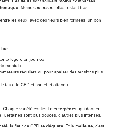
éments. Ces fleurs sont souvent
moins compactes
,
thentique
. Moins coûteuses, elles restent très
entre les deux, avec des fleurs bien formées, un bon
leur :
tente légère en journée.
arté mentale.
ommateurs réguliers ou pour apaiser des tensions plus
le taux de CBD et son effet attendu.
e
. Chaque variété contient des
terpènes
, qui donnent
é. Certaines sont plus douces, d’autres plus intenses.
café, la fleur de CBD se
déguste
. Et la meilleure, c’est